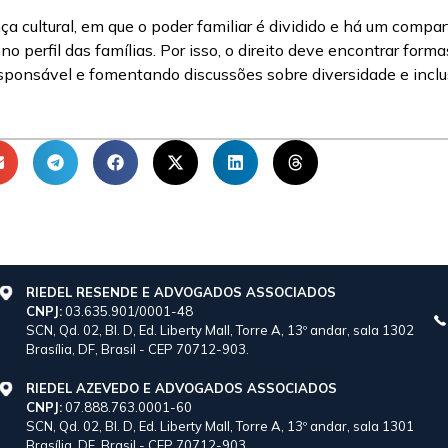
 cultural, em que o poder familiar é dividido e há um compa
 perfil das famílias. Por isso, o direito deve encontrar form
esponsável e fomentando discussões sobre diversidade e inclu
RIEDEL RESENDE E ADVOGADOS ASSOCIADOS
CNPJ:
03.635.901/0001-48
SCN, Qd. 02, Bl. D, Ed. Liberty Mall, Torre A, 13º andar, sala 1302
Brasília, DF, Brasil - CEP 70712-903.
RIEDEL AZEVEDO E ADVOGADOS ASSOCIADOS
CNPJ:
07.888.763.0001-60
SCN, Qd. 02, Bl. D, Ed. Liberty Mall, Torre A, 13º andar, sala 1301
Brasília, DF, Brasil - CEP 70712-903.