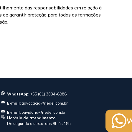
rtilhamento das responsabilidades em relação à
as de garantir proteção para todas as formações
são.
WhatsApp:
+55 (61) 3034-8888
E-mail:
advocacia@riedel.com.br
E-mail:
ouvidoria@riedel.com.br
Horário de atendimento:
W
De segunda a sexta, das 9h às 18h.