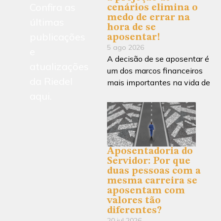
Confira as
cenários elimina o
medo de errar na
últimas
hora de se
publicações
aposentar!
5 ago 2026
e
A decisão de se aposentar é
atualizações
um dos marcos financeiros
da Riedel
mais importantes na vida de
aqui.
Aposentadoria do
Servidor: Por que
duas pessoas com a
mesma carreira se
aposentam com
valores tão
diferentes?
20 jul 2026