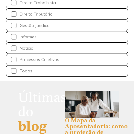
Direito Trabalhista
Direito Tributário
Gestão Jurídica
Informes
Notícia
Processos Coletivos
Todos
Últimas
do
O Mapa da
blog
Aposentadoria: como
a projeção de