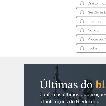
Direito Trib
Gestão Jurí
Informes
Notícia
Processos C
Todos
Últimas do
b
Confira as últimas publicaçõe
atualizações da Riedel aqui.