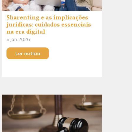
Sharenting e as implicações
jurídicas: cuidados essenciais
na era digital
5 jan 2026
Ler notícia