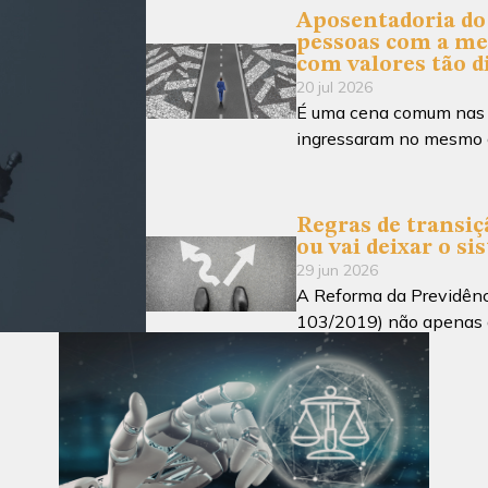
Aposentadoria do 
pessoas com a me
com valores tão d
20 jul 2026
É uma cena comum nas re
ingressaram no mesmo 
Regras de transiçã
ou vai deixar o si
29 jun 2026
A Reforma da Previdênc
103/2019) não apenas a