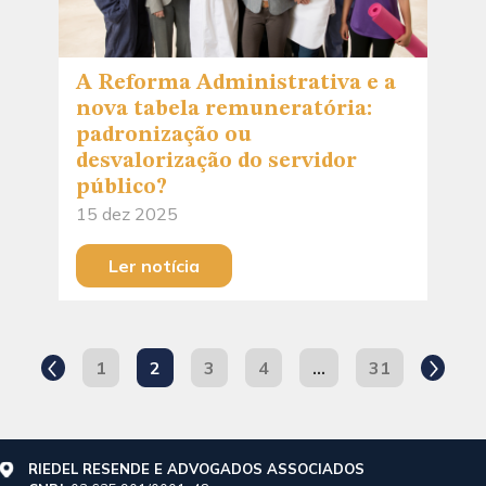
A Reforma Administrativa e a
nova tabela remuneratória:
padronização ou
desvalorização do servidor
público?
15 dez 2025
Ler notícia
1
2
3
4
…
31
RIEDEL RESENDE E ADVOGADOS ASSOCIADOS