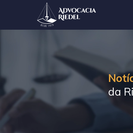
Notíc
da Ri