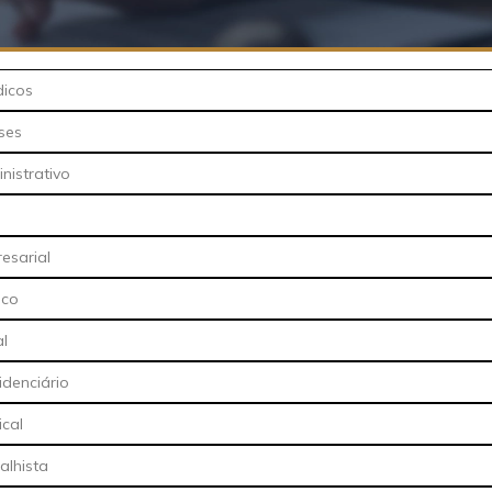
dicos
ses
nistrativo
resarial
ico
al
idenciário
ical
alhista