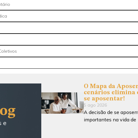
utário
dica
oletivos
O Mapa da Aposen
cenários elimina 
se aposentar!
5 ago 2026
log
A decisão de se aposen
importantes na vida de
s e