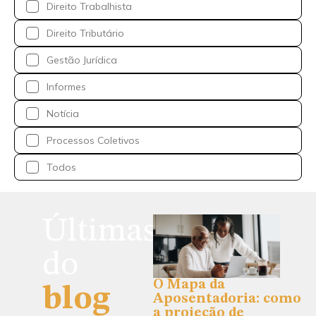
Direito Trabalhista
Direito Tributário
Gestão Jurídica
Informes
Notícia
Processos Coletivos
Todos
Últimas
do
O Mapa da
blog
Aposentadoria: como
a projeção de