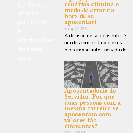
Confira as
cenários elimina o
medo de errar na
últimas
hora de se
publicações
aposentar!
5 ago 2026
e
A decisão de se aposentar é
atualizações
um dos marcos financeiros
da Riedel
mais importantes na vida de
aqui.
Aposentadoria do
Servidor: Por que
duas pessoas com a
mesma carreira se
aposentam com
valores tão
diferentes?
20 jul 2026