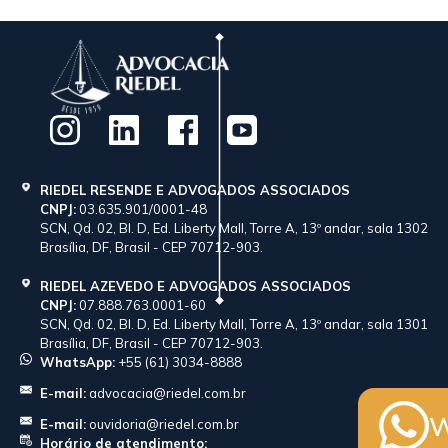
RIEDEL RESENDE E ADVOGADOS ASSOCIADOS
CNPJ:
03.635.901/0001-48
SCN, Qd. 02, Bl. D, Ed. Liberty Mall, Torre A, 13º andar, sala 1302
Brasília, DF, Brasil - CEP 70712-903.
RIEDEL AZEVEDO E ADVOGADOS ASSOCIADOS
CNPJ:
07.888.763.0001-60
SCN, Qd. 02, Bl. D, Ed. Liberty Mall, Torre A, 13º andar, sala 1301
Brasília, DF, Brasil - CEP 70712-903.
WhatsApp:
+55 (61) 3034-8888
E-mail:
advocacia@riedel.com.br
W
E-mail:
ouvidoria@riedel.com.br
Horário de atendimento: