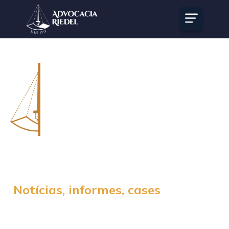
Blog
Home /
Blog /
Em tempos de pandemia, é preciso ter
muita atenção com os cibercrimes
Notícias, informes, cases
da Riedel
e mais!