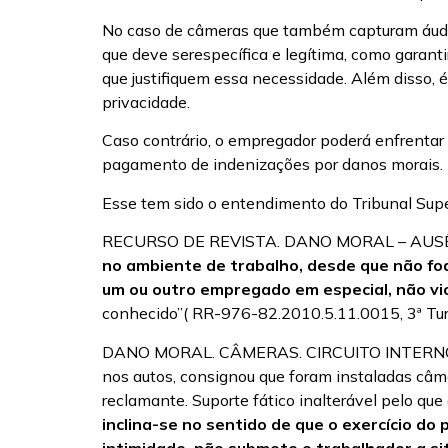
No caso de câmeras que também capturam áudio
que deve serespecífica e legítima, como garan
que justifiquem essa necessidade. Além disso,
privacidade.
Caso contrário, o empregador poderá enfrentar 
pagamento de indenizações por danos morais.
Esse tem sido o entendimento do Tribunal Supe
RECURSO DE REVISTA. DANO MORAL – AUS
no ambiente de trabalho, desde que não foq
um ou outro empregado em especial, não viol
conhecido”( RR-976-82.2010.5.11.0015, 3ª Turm
DANO MORAL. CÂMERAS. CIRCUITO INTERNO. N
nos autos, consignou que foram instaladas câm
reclamante. Suporte fático inalterável pelo qu
inclina-se no sentido de que o exercício do 
intimidade, não submete o trabalhador a si