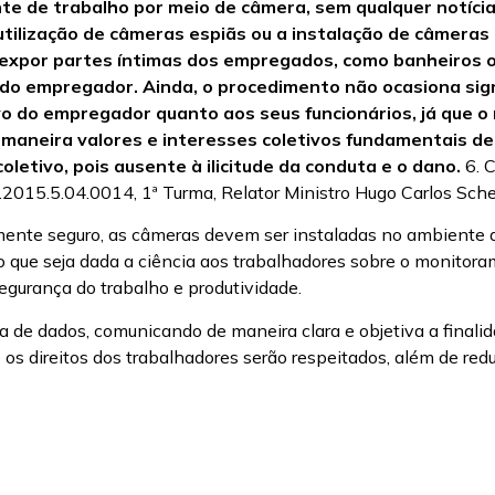
de trabalho por meio de câmera, sem qualquer notícia 
utilização de câmeras espiãs ou a instalação de câmeras
xpor partes íntimas dos empregados, como banheiros ou v
o do empregador. Ainda, o procedimento não ocasiona sig
o do empregador quanto aos seus funcionários, já que o 
emaneira valores e interesses coletivos fundamentais d
oletivo, pois ausente à ilicitude da conduta e o dano.
6. C
.2015.5.04.0014, 1ª Turma, Relator Ministro Hugo Carlos Sc
lmente seguro, as câmeras devem ser instaladas no ambiente d
o que seja dada a ciência aos trabalhadores sobre o monitor
segurança do trabalho e produtividade.
a de dados, comunicando de maneira clara e objetiva a finali
 os direitos dos trabalhadores serão respeitados, além de redu