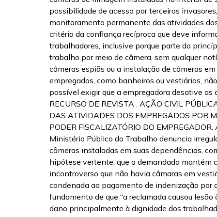
possibilidade de acesso por terceiros invasor
monitoramento permanente das atividades dos 
critério da confiança recíproca que deve infor
trabalhadores, inclusive porque parte do prin
trabalho por meio de câmera, sem qualquer notí
câmeras espiãs ou a instalação de câmeras em 
empregados, como banheiros ou vestiários, não c
possível exigir que a empregadora desative as c
RECURSO DE REVISTA . AÇÃO CIVIL PÚBLI
DAS ATIVIDADES DOS EMPREGADOS POR M
PODER FISCALIZATÓRIO DO EMPREGADOR. AUS
Ministério Público do Trabalho denuncia irregu
câmeras instaladas em suas dependências, com 
hipótese vertente, que a demandada mantém c
incontroverso que não havia câmaras em vestiário
condenada ao pagamento de indenização por da
fundamento de que “a reclamada causou lesão à 
dano principalmente à dignidade dos trabalhado