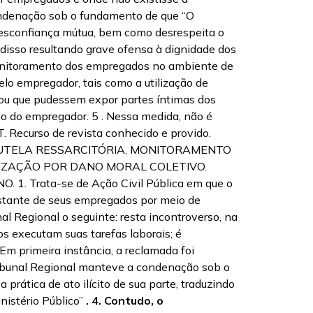
condenação sob o fundamento de que “O
desconfiança mútua, bem como desrespeita o
 disso resultando grave ofensa à dignidade dos
 monitoramento dos empregados no ambiente de
elo empregador, tais como a utilização de
 ou que pudessem expor partes íntimas dos
rio do empregador. 5 . Nessa medida, não é
T. Recurso de revista conhecido e provido.
 TUTELA RESSARCITÓRIA. MONITORAMENTO
IZAÇÃO POR DANO MORAL COLETIVO.
Trata-se de Ação Civil Pública em que o
onstante de seus empregados por meio de
 Regional o seguinte: resta incontroverso, na
 executam suas tarefas laborais; é
 Em primeira instância, a reclamada foi
ribunal Regional manteve a condenação sob o
rática de ato ilícito de sua parte, traduzindo
nistério Público”
.
4. Contudo, o