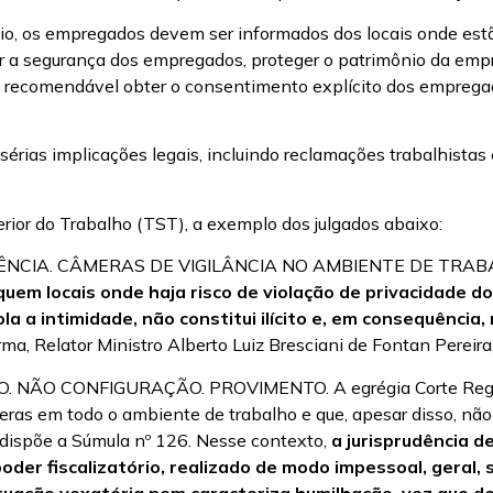
, os empregados devem ser informados dos locais onde estão
tir a segurança dos empregados, proteger o patrimônio da emp
 é recomendável obter o consentimento explícito dos empregad
sérias implicações legais, incluindo reclamações trabalhistas
rior do Trabalho (TST), a exemplo dos julgados abaixo:
ÊNCIA. CÂMERAS DE VIGILÂNCIA NO AMBIENTE DE TRAB
uem locais onde haja risco de violação de privacidade d
a a intimidade, não constitui ilícito e, em consequência,
a, Relator Ministro Alberto Luiz Bresciani de Fontan Pereir
ÃO CONFIGURAÇÃO. PROVIMENTO. A egrégia Corte Regional
eras em todo o ambiente de trabalho e que, apesar disso, nã
e dispõe a Súmula nº 126. Nesse contexto,
a jurisprudência d
poder fiscalizatório, realizado de modo impessoal, geral,
tuação vexatória nem caracteriza humilhação, vez que d