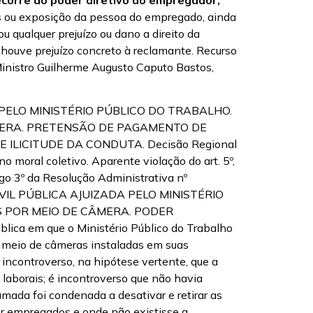
s ou exposição da pessoa do empregado, ainda
qualquer prejuízo ou dano a direito da
 houve prejuízo concreto à reclamante. Recurso
inistro Guilherme Augusto Caputo Bastos,
PELO MINISTÉRIO PÚBLICO DO TRABALHO.
MERA. PRETENSÃO DE PAGAMENTO DE
LICITUDE DA CONDUTA. Decisão Regional
moral coletivo. Aparente violação do art. 5º,
igo 3º da Resolução Administrativa nº
CIVIL PÚBLICA AJUIZADA PELO MINISTÉRIO
 POR MEIO DE CÂMERA. PODER
a em que o Ministério Público do Trabalho
or meio de câmeras instaladas em suas
incontroverso, na hipótese vertente, que a
borais; é incontroverso que não havia
lamada foi condenada a desativar e retirar as
r empregados e onde não existisse a