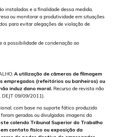
 instaladas e a finalidade dessa medida,
resa ou monitorar a produtividade em situações
os para evitar alegações de violação de
 e a possibilidade de condenação ao
ALHO.
A utilização de câmeras de filmagem
os empregados (refeitórios ou banheiros) ou
 não induz dano moral.
Recurso de revista não
a, DEJT 09/09/2011).
, com base no suporte fático produzido
o foram geradas ou divulgadas imagens da
este colendo Tribunal Superior do Trabalho
 sem contato físico ou exposição da
ecorre do poder diretivo do empregador,