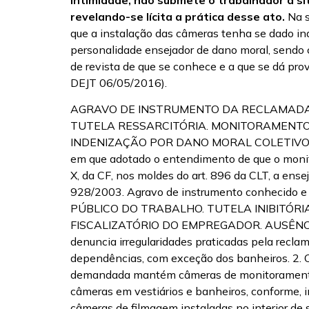
revelando-se lícita a prática desse ato.
Na s
que a instalação das câmeras tenha se dado in
personalidade ensejador de dano moral, sendo c
de revista de que se conhece e a que se dá p
DEJT 06/05/2016).
AGRAVO DE INSTRUMENTO DA RECLAMADA. 
TUTELA RESSARCITÓRIA. MONITORAMENTO
INDENIZAÇÃO POR DANO MORAL COLETIVO. 
em que adotado o entendimento de que o monito
X, da CF, nos moldes do art. 896 da CLT, a ens
928/2003. Agravo de instrumento conhecid
PÚBLICO DO TRABALHO. TUTELA INIBITÓR
FISCALIZATÓRIO DO EMPREGADOR. AUSÊNCIA DE 
denuncia irregularidades praticadas pela recla
dependências, com exceção dos banheiros. 2. Co
demandada mantém câmeras de monitoramento n
câmeras em vestiários e banheiros, conforme, inc
câmeras de filmagem instaladas no interior d