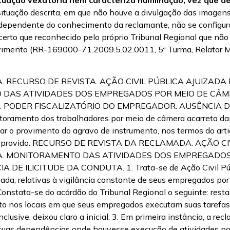
ituação descrita, em que não houve a divulgação das imagen
dependente do conhecimento da reclamante, não se configurou 
erto que reconhecido pelo próprio Tribunal Regional que não
rovimento (RR-169000-71.2009.5.02.0011, 5ª Turma, Relator M
RECURSO DE REVISTA. AÇÃO CIVIL PÚBLICA AJUIZADA 
 DAS ATIVIDADES DOS EMPREGADOS POR MEIO DE CÂ
PODER FISCALIZATÓRIO DO EMPREGADOR. AUSÊNCIA DE I
ramento dos trabalhadores por meio de câmera acarreta dano 
ejar o provimento do agravo de instrumento, nos termos do art
o e provido. RECURSO DE REVISTA DA RECLAMADA. AÇÃO 
IA. MONITORAMENTO DAS ATIVIDADES DOS EMPREGADOS
ILICITUDE DA CONDUTA. 1. Trata-se de Ação Civil Públic
mada, relativas à vigilância constante de seus empregados p
nstata-se do acórdão do Tribunal Regional o seguinte: resta 
os locais em que seus empregados executam suas tarefas la
lusive, deixou claro a inicial. 3. Em primeira instância, a rec
e suas dependências onde houvesse execução de atividades po