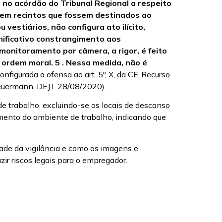
no acórdão do Tribunal Regional a respeito
 em recintos que fossem destinados ao
estiários, não configura ato ilícito,
nificativo constrangimento aos
monitoramento por câmera, a rigor, é feito
e ordem moral.
5 .
Nessa medida, não é
onfigurada a ofensa ao art. 5º, X, da CF. Recurso
heuermann, DEJT 28/08/2020).
e trabalho, excluindo-se os locais de descanso
amento do ambiente de trabalho, indicando que
dade da vigilância e como as imagens e
zir riscos legais para o empregador.