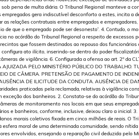
es, sob pena de multa diária. O Tribunal Regional manteve a 
empregados gera indiscutível desconforto a estes, incita a 
mar as relações contratuais entre empregados e empregadores,
cípio de que o empregado pode ser desonesto”. 4. Contudo, o
cia no acórdão do Tribunal Regional a respeito de excessos p
recintos que fossem destinados ao repouso dos funcionários
onfigura ato ilícito, inserindo-se dentro do poder fiscalizató
âmeras de vigilância. 6. Configurada a ofensa ao art. 2º da CL
CA AJUIZADA PELO MINISTÉRIO PÚBLICO DO TRABALHO.
EIO DE CÂMERA. PRETENSÃO DE PAGAMENTO DE INDEN
ÊNCIA DE ILICITUDE DA CONDUTA. AUSÊNCIA DE DANO. 1. 
laridades praticadas pela reclamada, relativas à vigilância c
exceção dos banheiros. 2. Constata-se do acórdão do Tribunal
âmeras de monitoramento nos locais em que seus empregados
s e banheiros, conforme, inclusive, deixou claro a inicial. 3.
nos morais coletivos fixada em cinco milhões de reais. O T
esfera moral de uma determinada comunidade, sendo nítida a p
res envolvidos, ensejando a reparação civil deduzida pelo Mi