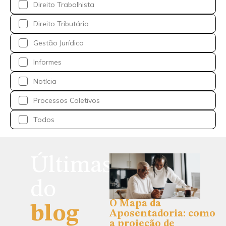
Direito Trabalhista
Direito Tributário
Gestão Jurídica
Informes
Notícia
Processos Coletivos
Todos
Últimas
do
O Mapa da
blog
Aposentadoria: como
a projeção de