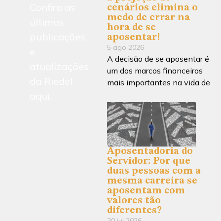
Confira as
cenários elimina o
medo de errar na
últimas
hora de se
publicações
aposentar!
5 ago 2026
e
A decisão de se aposentar é
atualizações
um dos marcos financeiros
da Riedel
mais importantes na vida de
aqui.
Aposentadoria do
Servidor: Por que
duas pessoas com a
mesma carreira se
aposentam com
valores tão
diferentes?
20 jul 2026