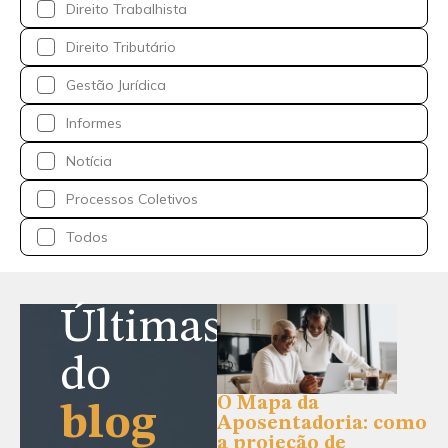
Direito Trabalhista
Direito Tributário
Gestão Jurídica
Informes
Notícia
Processos Coletivos
Todos
Últimas
do
O Mapa da
blog
Aposentadoria: como
a projeção de