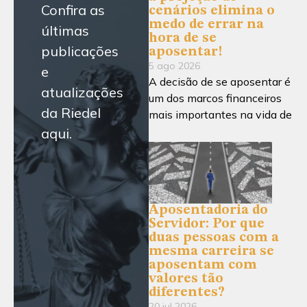
Confira as
cenários elimina o
medo de errar na
últimas
hora de se
publicações
aposentar!
5 ago 2026
e
A decisão de se aposentar é
atualizações
um dos marcos financeiros
da Riedel
mais importantes na vida de
aqui.
Aposentadoria do
Servidor: Por que
duas pessoas com a
mesma carreira se
aposentam com
valores tão
diferentes?
20 jul 2026