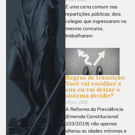
É uma cena comum nas
repartições públicas: dois
colegas que ingressaram no
mesmo concurso,
trabalharam
Regras de transição:
Você vai escolher a
sua ou vai deixar o
sistema decidir?
29 jun 2026
A Reforma da Previdência
(Emenda Constitucional
103/2019) não apenas
alterou as idades mínimas e