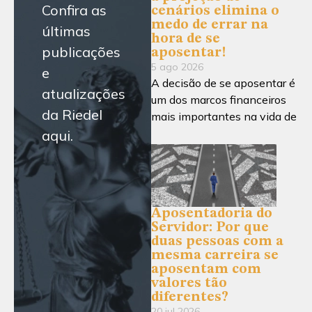
Confira as
cenários elimina o
medo de errar na
últimas
hora de se
publicações
aposentar!
5 ago 2026
e
A decisão de se aposentar é
atualizações
um dos marcos financeiros
da Riedel
mais importantes na vida de
aqui.
Aposentadoria do
Servidor: Por que
duas pessoas com a
mesma carreira se
aposentam com
valores tão
diferentes?
20 jul 2026