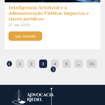
Inteligência Artificial e a
Administração Pública: impactos e
riscos jurídicos
27 out 2025
Ler notícia
1
2
3
4
5
…
31