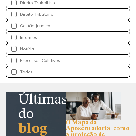
Direito Trabalhista
Direito Tributário
Gestão Jurídica
Informes
Notícia
Processos Coletivos
Todos
Últimas
do
O Mapa da
blog
Aposentadoria: como
a projeção de