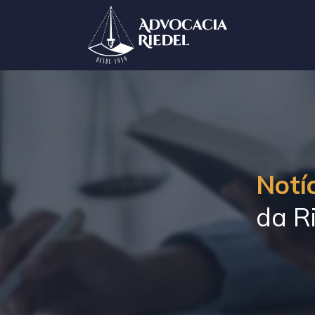
Notíc
da Ri