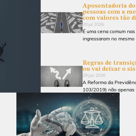
Aposentadoria do 
pessoas com a me
com valores tão d
20 jul 2026
É uma cena comum nas re
ingressaram no mesmo 
Regras de transiçã
ou vai deixar o si
29 jun 2026
A Reforma da Previdênc
103/2019) não apenas a