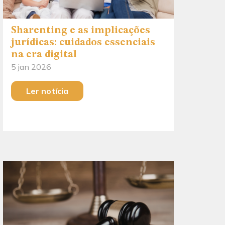
Sharenting e as implicações
jurídicas: cuidados essenciais
na era digital
5 jan 2026
Ler notícia