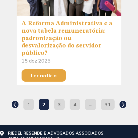
A Reforma Administrativa e a
nova tabela remuneratória:
padronização ou
desvalorização do servidor
público?
15 dez 2025
Ler notícia
1
2
3
4
…
31
RIEDEL RESENDE E ADVOGADOS ASSOCIADOS