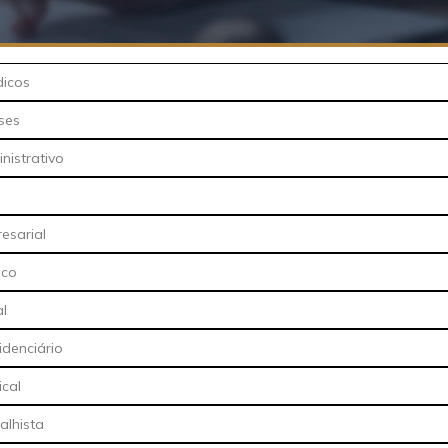
dicos
ses
nistrativo
resarial
ico
al
idenciário
ical
alhista