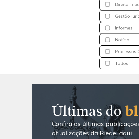
Direito Trib
Gestão Jurí
Informes
Notícia
Processos C
Todos
Últimas do
b
Confira as últimas publicaçõe
atualizações da Riedel aqui.