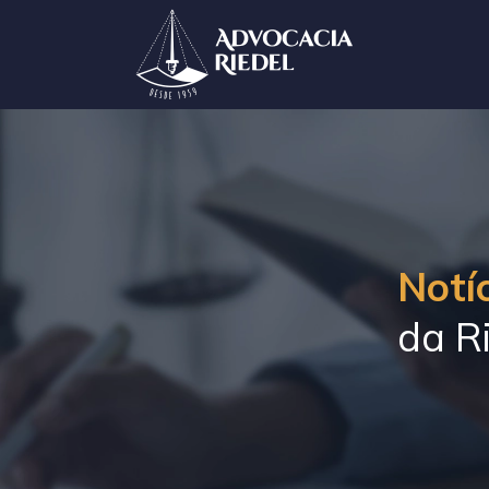
Notíc
da Ri