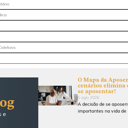
utário
dica
oletivos
O Mapa da Aposen
cenários elimina 
se aposentar!
5 ago 2026
log
A decisão de se aposen
importantes na vida de
s e