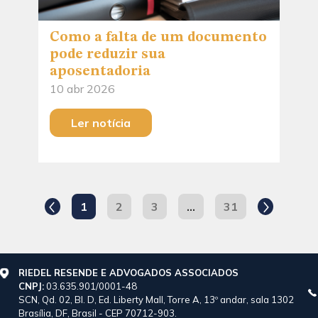
Como a falta de um documento
pode reduzir sua
aposentadoria
10 abr 2026
Ler notícia
1
2
3
…
31
RIEDEL RESENDE E ADVOGADOS ASSOCIADOS
CNPJ:
03.635.901/0001-48
SCN, Qd. 02, Bl. D, Ed. Liberty Mall, Torre A, 13º andar, sala 1302
Brasília, DF, Brasil - CEP 70712-903.