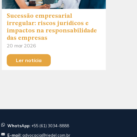
Sucessão empresarial
irregular: riscos jurídicos e
impactos na responsabilidade
das empresas
20 mar 2026
Ler notícia
WhatsApp:
+55 (61) 3034-8888
E-mail:
advocacia@riedel.com.br