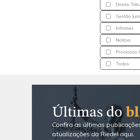
Direito Trib
Gestão Jurí
Informes
Notícia
Processos C
Todos
Últimas do
b
Confira as últimas publicaçõe
atualizações da Riedel aqui.