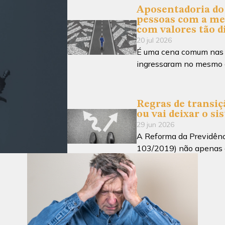
Aposentadoria do 
pessoas com a me
com valores tão d
20 jul 2026
É uma cena comum nas re
ingressaram no mesmo 
Regras de transiçã
ou vai deixar o si
29 jun 2026
A Reforma da Previdênc
103/2019) não apenas a