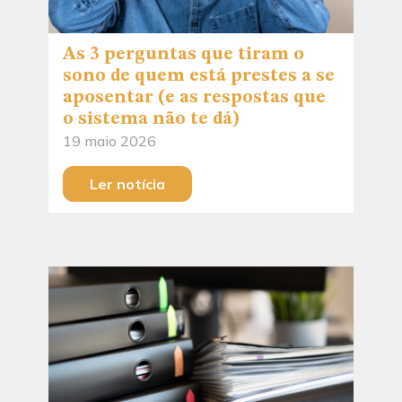
As 3 perguntas que tiram o
sono de quem está prestes a se
aposentar (e as respostas que
o sistema não te dá)
19 maio 2026
Ler notícia