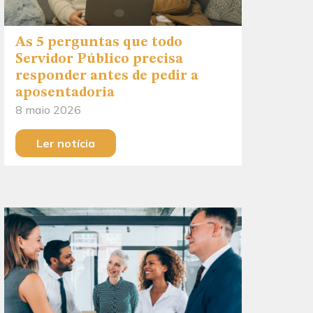
As 5 perguntas que todo
Servidor Público precisa
responder antes de pedir a
aposentadoria
8 maio 2026
Ler notícia