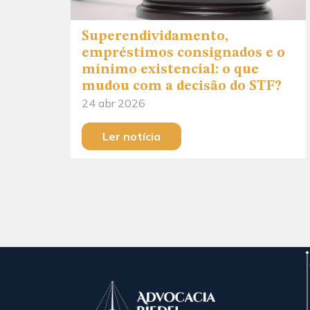
Superendividamento,
empréstimos consignados e o
mínimo existencial: o que
mudou com a decisão do STF?
24 abr 2026
Ler notícia