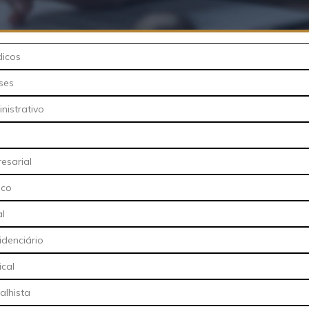
dicos
ses
nistrativo
resarial
ico
al
idenciário
ical
alhista