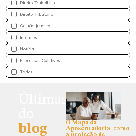
Direito Trabalhista
Direito Tributário
Gestão Jurídica
Informes
Notícia
Processos Coletivos
Todos
Últimas
do
O Mapa da
blog
Aposentadoria: como
a projeção de