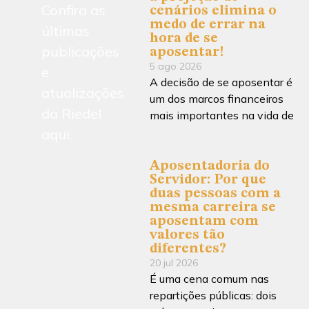
Confira as
cenários elimina o
medo de errar na
últimas
hora de se
publicações
aposentar!
5 ago 2026
e
A decisão de se aposentar é
atualizações
um dos marcos financeiros
da Riedel
mais importantes na vida de
aqui.
Aposentadoria do
Servidor: Por que
duas pessoas com a
mesma carreira se
aposentam com
valores tão
diferentes?
20 jul 2026
É uma cena comum nas
repartições públicas: dois