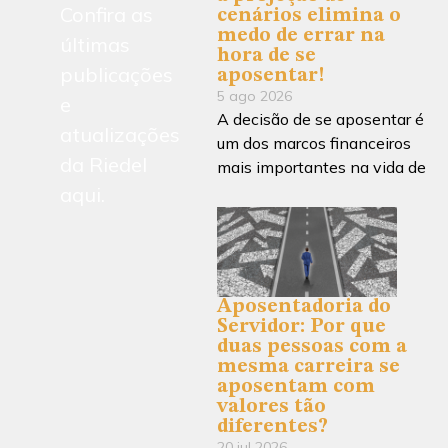
Confira as
cenários elimina o
medo de errar na
últimas
hora de se
publicações
aposentar!
5 ago 2026
e
A decisão de se aposentar é
atualizações
um dos marcos financeiros
da Riedel
mais importantes na vida de
aqui.
Aposentadoria do
Servidor: Por que
duas pessoas com a
mesma carreira se
aposentam com
valores tão
diferentes?
20 jul 2026