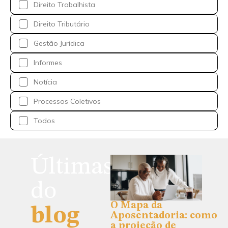
Direito Trabalhista
Direito Tributário
Gestão Jurídica
Informes
Notícia
Processos Coletivos
Todos
Últimas
do
O Mapa da
blog
Aposentadoria: como
a projeção de