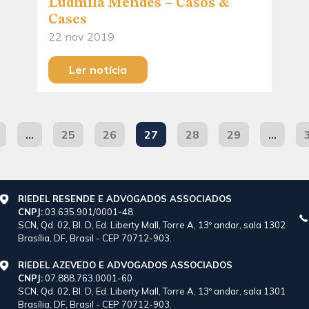
Ludmila Mendes – Casos &
Cases
22 nov 2019
Ler notícia
…
25
26
27
28
29
…
RIEDEL RESENDE E ADVOGADOS ASSOCIADOS
CNPJ:
03.635.901/0001-48
SCN, Qd. 02, Bl. D, Ed. Liberty Mall, Torre A, 13º andar, sala 1302
Brasília, DF, Brasil - CEP 70712-903.
RIEDEL AZEVEDO E ADVOGADOS ASSOCIADOS
CNPJ:
07.888.763.0001-60
SCN, Qd. 02, Bl. D, Ed. Liberty Mall, Torre A, 13º andar, sala 1301
Brasília, DF, Brasil - CEP 70712-903.