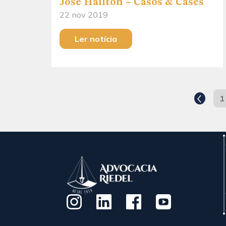
José Hailton – Casos & Cases
22 nov 2019
Ler notícia
1