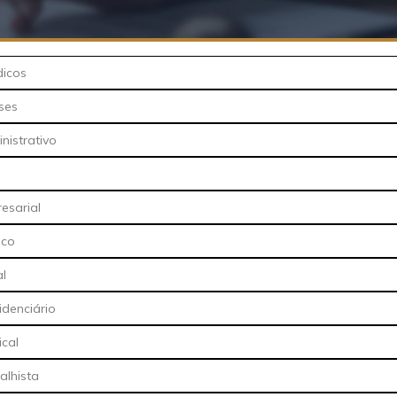
dicos
ses
nistrativo
resarial
ico
al
idenciário
ical
alhista