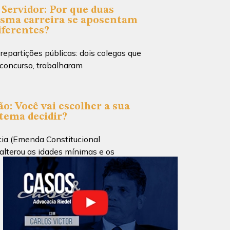
Servidor: Por que duas
sma carreira se aposentam
iferentes?
partições públicas: dois colegas que
concurso, trabalharam
o: Você vai escolher a sua
stema decidir?
ia (Emenda Constitucional
lterou as idades mínimas e os