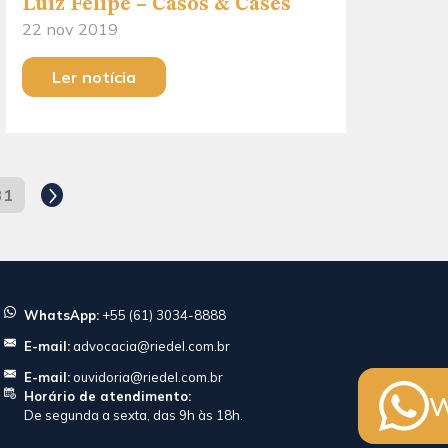
Luiz Felipe – Casos & Cases
22 nov 2019
Ler notícia
31
WhatsApp:
+55 (61) 3034-8888
E-mail:
advocacia@riedel.com.br
E-mail:
ouvidoria@riedel.com.br
Horário de atendimento:
W
De segunda a sexta, das 9h às 18h.