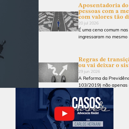
Aposentadoria do 
pessoas com a me
com valores tão d
20 jul 2026
É uma cena comum nas re
ingressaram no mesmo 
Regras de transiçã
ou vai deixar o si
29 jun 2026
A Reforma da Previdênc
103/2019) não apenas a