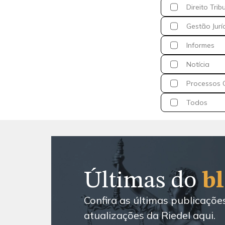
Direito Trib
Gestão Jurí
Informes
Notícia
Processos C
Todos
Últimas do
b
Confira as últimas publicaçõe
atualizações da Riedel aqui.