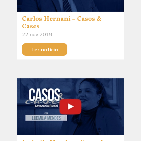
Carlos Hernani – Casos &
Cases
22 nov 2019
Ler notícia