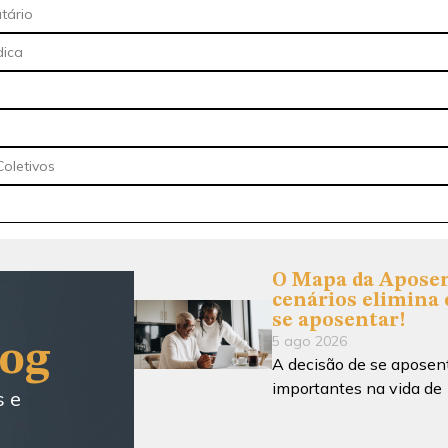
utário
dica
oletivos
O Mapa da Aposen
cenários elimina 
se aposentar!
5 ago 2026
log
A decisão de se aposen
importantes na vida de
s e