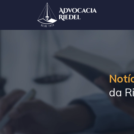
Notíc
da Ri