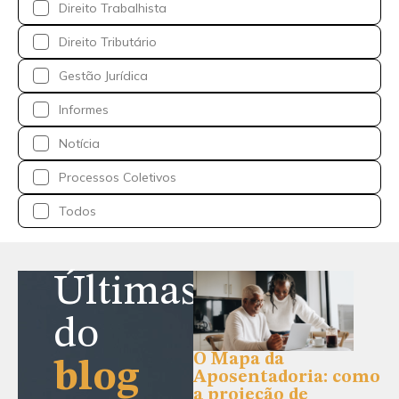
Direito Trabalhista
Direito Tributário
Gestão Jurídica
Informes
Notícia
Processos Coletivos
Todos
Últimas
do
O Mapa da
blog
Aposentadoria: como
a projeção de