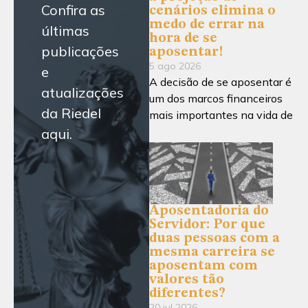
Confira as
cenários elimina o
medo de errar na
últimas
hora de se
publicações
aposentar!
5 ago 2026
e
A decisão de se aposentar é
atualizações
um dos marcos financeiros
da Riedel
mais importantes na vida de
aqui.
Aposentadoria do
Servidor: Por que
duas pessoas com a
mesma carreira se
aposentam com
valores tão
diferentes?
20 jul 2026