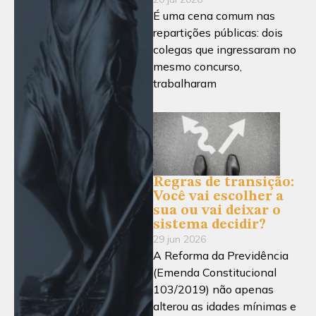
É uma cena comum nas
repartições públicas: dois
colegas que ingressaram no
mesmo concurso,
trabalharam
Regras de transição:
Você vai escolher a
sua ou vai deixar o
sistema decidir?
29 jun 2026
A Reforma da Previdência
(Emenda Constitucional
103/2019) não apenas
alterou as idades mínimas e