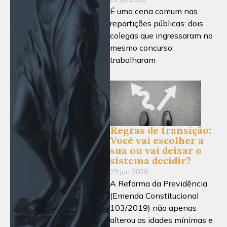
É uma cena comum nas
repartições públicas: dois
colegas que ingressaram no
mesmo concurso,
trabalharam
Regras de transição:
Você vai escolher a
sua ou vai deixar o
sistema decidir?
29 jun 2026
A Reforma da Previdência
(Emenda Constitucional
103/2019) não apenas
alterou as idades mínimas e