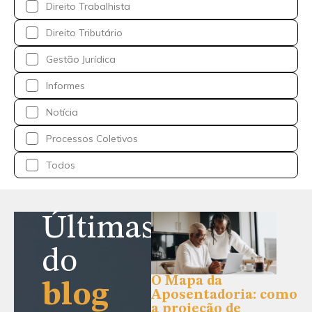
Direito Trabalhista
Direito Tributário
Gestão Jurídica
Informes
Notícia
Processos Coletivos
Todos
Últimas
do
O Mapa da
blog
Aposentadoria: como
a projeção de