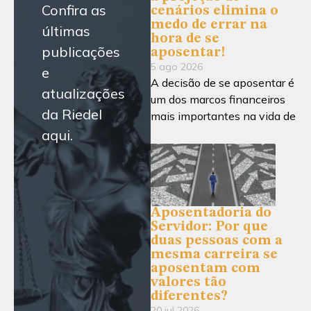
Confira as
cenários elimina o
medo de errar na
últimas
hora de se
publicações
aposentar!
5 ago 2026
e
A decisão de se aposentar é
atualizações
um dos marcos financeiros
da Riedel
mais importantes na vida de
aqui.
Aposentadoria do
Servidor: Por que
duas pessoas com a
mesma carreira se
aposentam com
valores tão
diferentes?
20 jul 2026